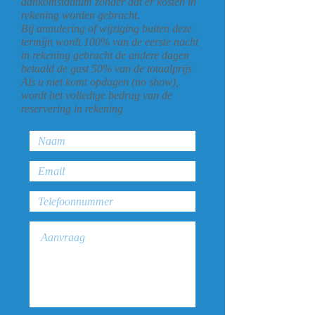
aankomstdatum zonder dat er kosten in
rekening worden gebracht.
Bij annulering of wijziging buiten deze
termijn wordt 100% van de eerste nacht
in rekening gebracht de andere dagen
betaald de gast 50% van de totaalprijs
Als u niet komt opdagen (no show),
wordt het volledige bedrag van de
reservering in rekening