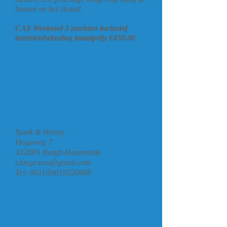
bossen en het strand.
CAS Weekend 3 nachten inclusief
toeristenbelasting totaalprijs €450.00
B&B`t Laege uus
Sjaak & Henny
Hogeweg 7
4328PA Burgh-Haamstede
t.laege.uus@gmail.com
Tel:
0031(0)619220808