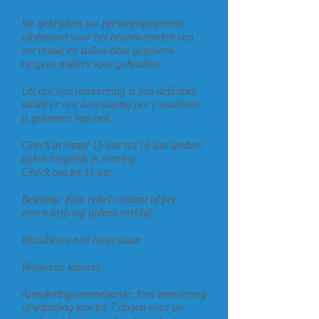
We gebruiken uw persoonsgegevens
uitsluitend voor het beantwoorden van
uw vraag en zullen deze gegevens
nergens anders voor gebruiken.
Let op: een reservering is pas definitief
nadat er een bevestiging per e-mail/sms
is gekomen van ons.
Check in vanaf 15 uur tot 18 uur andere
tijden mogelijk in overleg
Check out tot 11 uur
Betaling: Kan enkel contant of per
overschrijving tijdens verblijf
Huisdieren niet toegestaan
Rookvrije kamers
Annuleringsvoorwaarde; Een annulering
of wijziging kan tot 7 dagen voor de