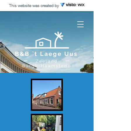
This website was created by
B&B `t Laege Uus
Zeeland
Burgh-Haamstede